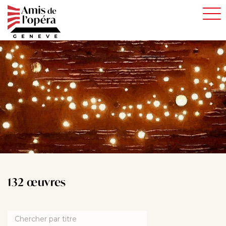
Aller
au
contenu
principal
132 œuvres