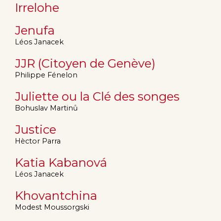
Irrelohe
Jenufa
Léos Janacek
JJR (Citoyen de Genève)
Philippe Fénelon
Juliette ou la Clé des songes
Bohuslav Martinů
Justice
Hèctor Parra
Katia Kabanová
Léos Janacek
Khovantchina
Modest Moussorgski