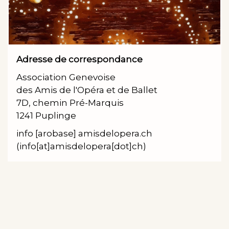
Adresse de correspondance
Association Genevoise
des Amis de l'Opéra et de Ballet
7D, chemin Pré-Marquis
1241 Puplinge
info
[arobase]
amisdelopera.ch
(info[at]amisdelopera[dot]ch)