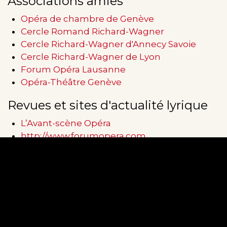
Associations amies
Opéra de chambre de Genève
Cercle Romand Richard-Wagner
Cercle Richard-Wagner d'Annecy Savoie
Cercle Richard-Wagner de Lyon
Forum Opéra Lausanne
Opéra-Théâtre Genève
Revues et sites d'actualité lyrique
L’Avant-scène Opéra
http://www.forumopera.com
http://www.operissimo.com
© 2026 Association Genevoise des Amis de l'Opéra et du 
Protection des données