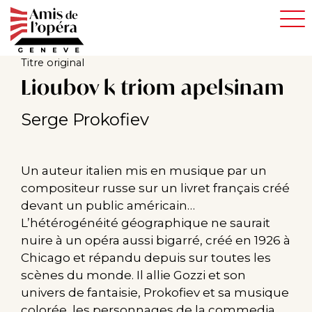
Aller
au
contenu
principal
Titre original
Lioubov k triom apelsinam
Serge Prokofiev
Un auteur italien mis en musique par un
compositeur russe sur un livret français créé
devant un public américain…
L’hétérogénéité géographique ne saurait
nuire à un opéra aussi bigarré, créé en 1926 à
Chicago et répandu depuis sur toutes les
scènes du monde. Il allie Gozzi et son
univers de fantaisie, Prokofiev et sa musique
colorée, les personnages de la commedia