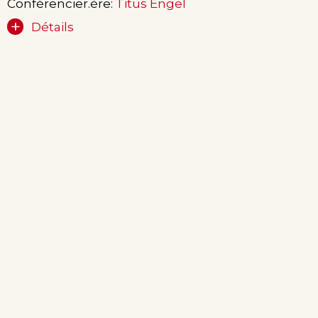
Conférencier.ère:
Titus Engel
Détails