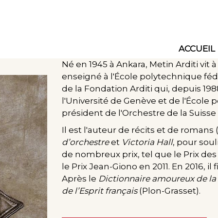
ACCUEIL
Main
Né en 1945 à Ankara, Metin Arditi vit 
navig
enseigné à l'École polytechnique féd
de la Fondation Arditi qui, depuis 19
l'Université de Genève et de l'École 
président de l'Orchestre de la Suiss
Il est l'auteur de récits et de roma
d’orchestre
et
Victoria Hall
, pour sou
de nombreux prix, tel que le Prix de
le Prix Jean-Giono en 2011. En 2016, il 
Après le
Dictionnaire amoureux de la 
de l’Esprit français
(Plon-Grasset).