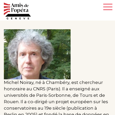
Aller
au
contenu
principal
Michel Noiray, né à Chambéry, est chercheur
honoraire au CNRS (Paris). Il a enseigné aux
universités de Paris-Sorbonne, de Tours et de
Rouen. Il a co-dirigé un projet européen sur les
conservatoires au 19e siècle (publication à
Berlin en 2005) et fondé la base de données en