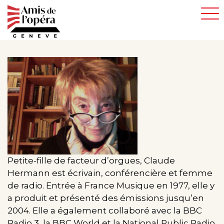
Aller
au
contenu
principal
Petite-fille de facteur d’orgues, Claude
Hermann est écrivain, conférencière et femme
de radio. Entrée à France Musique en 1977, elle y
a produit et présenté des émissions jusqu’en
2004. Elle a également collaboré avec la BBC
Radio 3, la BBC World et la National Public Radio