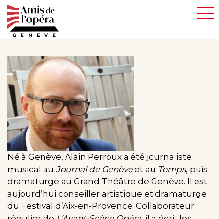
Aller
au
contenu
principal
Né à Genève, Alain Perroux a été journaliste
musical au
Journal de Genève
et au
Temps
, puis
dramaturge au Grand Théâtre de Genève. Il est
aujourd’hui conseiller artistique et dramaturge
du Festival d’Aix-en-Provence. Collaborateur
régulier de
L’Avant-Scène Opéra
, il a écrit les