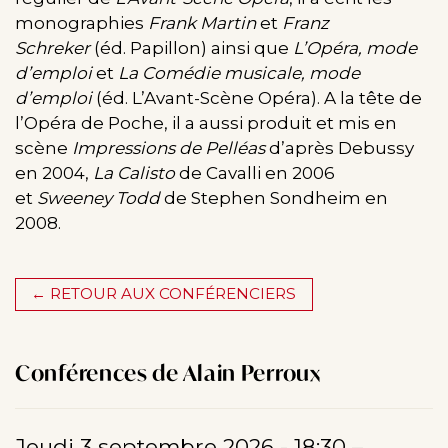
monographies
Frank Martin
et
Franz
Schreker
(éd. Papillon) ainsi que
L’Opéra, mode
d’emploi
et
La Comédie musicale, mode
d’emploi
(éd. L’Avant-Scène Opéra). A la tête de
l’Opéra de Poche, il a aussi produit et mis en
scène
Impressions de Pelléas
d’après Debussy
en 2004,
La Calisto
de Cavalli en 2006
et
Sweeney Todd
de Stephen Sondheim en
2008.
← RETOUR AUX CONFÉRENCIERS
Conférences de Alain Perroux
Jeudi 3 septembre 2026 - 18:30
–