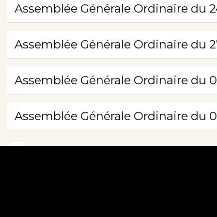
Assemblée Générale Ordinaire du
2
Assemblée Générale Ordinaire du
2
Assemblée Générale Ordinaire du
0
Assemblée Générale Ordinaire du
0
Pagination
Page
‹‹
précédente
© 2026 Association Genevoise des Amis de l'Opéra et du 